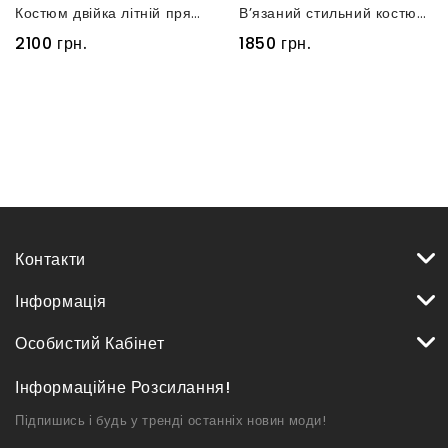
Костюм двійка літній прямого крою чорний
Вʼязаний стильний костюм двійка блакитний з витонченим узором у вигляді ромбів
2100 грн.
1850 грн.
Контакти
Інформація
Особистий Кабінет
Інформаційне Розсилання!
Підпишись і будь у тренді останніх новин моди!