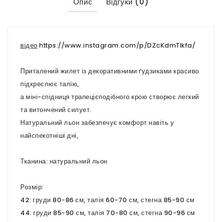
Опис
Відгуки (0)
відео
https://www.instagram.com/p/DZcKdmTIkfa/
Приталений жилет із декоративними ґудзиками красиво
підкреслює талію,
а міні-спідниця трапецієподібного крою створює легкий
та витончений силует.
Натуральний льон забезпечує комфорт навіть у
найспекотніші дні,
Тканина: натуральний льон
Розмір:
42: груди 80-86 см, талія 60-70 см, стегна 85-90 см
44: груди 85-90 см, талія 70-80 см, стегна 90-96 см