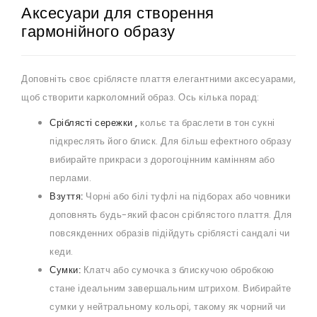
Аксесуари для створення
гармонійного образу
Доповніть своє сріблясте плаття елегантними аксесуарами,
щоб створити карколомний образ. Ось кілька порад:
Сріблясті сережки ,
кольє та браслети в тон сукні
підкреслять його блиск. Для більш ефектного образу
вибирайте прикраси з дорогоцінним камінням або
перлами.
Взуття:
Чорні або білі туфлі на підборах або човники
доповнять будь-який фасон сріблястого плаття. Для
повсякденних образів підійдуть сріблясті сандалі чи
кеди.
Сумки:
Клатч або сумочка з блискучою обробкою
стане ідеальним завершальним штрихом. Вибирайте
сумки у нейтральному кольорі, такому як чорний чи