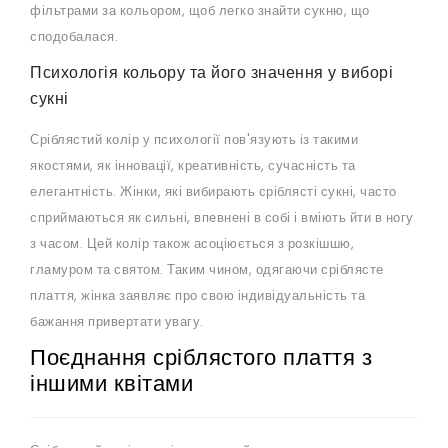
фільтрами за кольором, щоб легко знайти сукню, що
сподобалася.
Психологія кольору та його значення у виборі
сукні
Сріблястий колір у психології пов'язують із такими
якостями, як інновації, креативність, сучасність та
елегантність. Жінки, які вибирають сріблясті сукні, часто
сприймаються як сильні, впевнені в собі і вміють йти в ногу
з часом. Цей колір також асоціюється з розкішшю,
гламуром та святом. Таким чином, одягаючи сріблясте
плаття, жінка заявляє про свою індивідуальність та
бажання привертати увагу.
Поєднання сріблястого плаття з
іншими квітами