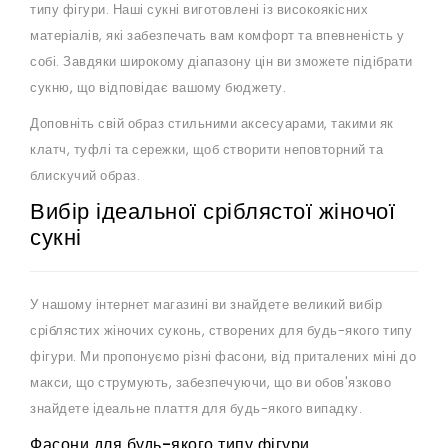
типу фігури. Наші сукні виготовлені із високоякісних
матеріалів, які забезпечать вам комфорт та впевненість у
собі. Завдяки широкому діапазону цін ви зможете підібрати
сукню, що відповідає вашому бюджету.
Доповніть свій образ стильними аксесуарами, такими як
клатч, туфлі та сережки, щоб створити неповторний та
блискучий образ.
Вибір ідеальної сріблястої жіночої
сукні
У нашому інтернет магазині ви знайдете великий вибір
сріблястих жіночих суконь, створених для будь-якого типу
фігури. Ми пропонуємо різні фасони, від приталених міні до
макси, що струмують, забезпечуючи, що ви обов'язково
знайдете ідеальне плаття для будь-якого випадку.
Фасони для будь-якого типу фігури