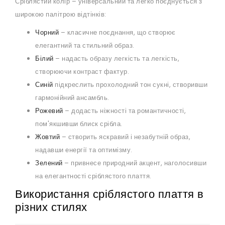
Сріблястий колір – універсальний та легко поєднується з
широкою палітрою відтінків:
Чорний
– класичне поєднання, що створює
елегантний та стильний образ.
Білий
– надасть образу легкість та легкість,
створюючи контраст фактур.
Синій
підкреслить прохолодний тон сукні, створивши
гармонійний ансамбль.
Рожевий
– додасть ніжності та романтичності,
пом'якшивши блиск срібла.
Жовтий
– створить яскравий і незабутній образ,
надавши енергії та оптимізму.
Зелений
– привнесе природний акцент, наголосивши
на елегантності сріблястого плаття.
Використання сріблястого плаття в
різних стилях