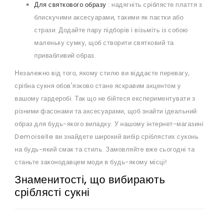
Для святкового образу
: надягніть сріблясте плаття з
блискучими аксесуарами, такими як паєтки або
стрази. Додайте пару підборів і візьміть із собою
маленьку сумку, щоб створити святковий та
привабливий образ.
Незалежно від того, якому стилю ви віддаєте перевагу,
срібна сукня обов'язково стане яскравим акцентом у
вашому гардеробі. Так що не бійтеся експериментувати з
різними фасонами та аксесуарами, щоб знайти ідеальний
образ для будь-якого випадку. У нашому інтернет-магазині
Demoiselle ви знайдете широкий вибір сріблястих суконь
на будь-який смак та стиль. Замовляйте вже сьогодні та
станьте законодавцем моди в будь-якому місці!
Знаменитості, що вибирають
сріблясті сукні