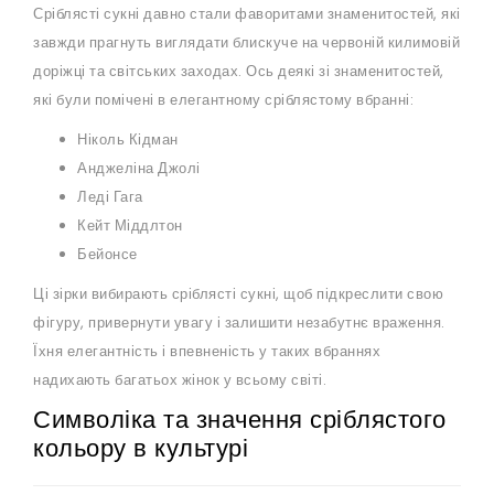
Сріблясті сукні давно стали фаворитами знаменитостей, які
завжди прагнуть виглядати блискуче на червоній килимовій
доріжці та світських заходах. Ось деякі зі знаменитостей,
які були помічені в елегантному сріблястому вбранні:
Ніколь Кідман
Анджеліна Джолі
Леді Гага
Кейт Міддлтон
Бейонсе
Ці зірки вибирають сріблясті сукні, щоб підкреслити свою
фігуру, привернути увагу і залишити незабутнє враження.
Їхня елегантність і впевненість у таких вбраннях
надихають багатьох жінок у всьому світі.
Символіка та значення сріблястого
кольору в культурі