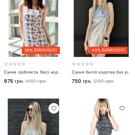
33% ВИМКНЕНО
40% ВИМКНЕНО
Сукня срібляста Люсі коротка з принтом метелики на бретелях
Сукня Келлі коротка без рукавів срібляста
975 грн.
1450 грн.
750 грн.
1250 грн.