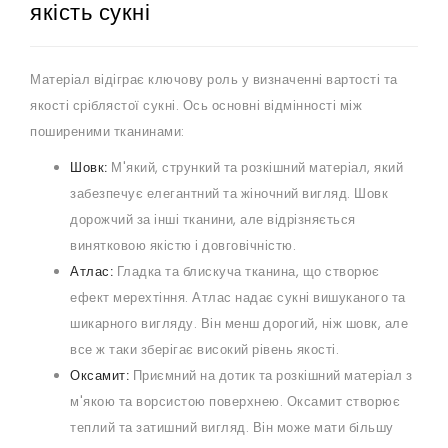
якість сукні
Матеріал відіграє ключову роль у визначенні вартості та
якості сріблястої сукні. Ось основні відмінності між
поширеними тканинами:
Шовк:
М'який, стрункий та розкішний матеріал, який
забезпечує елегантний та жіночний вигляд. Шовк
дорожчий за інші тканини, але відрізняється
винятковою якістю і довговічністю.
Атлас:
Гладка та блискуча тканина, що створює
ефект мерехтіння. Атлас надає сукні вишуканого та
шикарного вигляду. Він менш дорогий, ніж шовк, але
все ж таки зберігає високий рівень якості.
Оксамит:
Приємний на дотик та розкішний матеріал з
м'якою та ворсистою поверхнею. Оксамит створює
теплий та затишний вигляд. Він може мати більшу