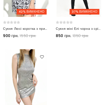
42% ВИМКНЕНО
37% ВИМКНЕНО
Сукня Люсі коротка з принтом метелики без рукавів срібляста
Сукня міні Елі чорна з сріблястим напиленням
900 грн.
1550 грн.
850 грн.
1350 грн.