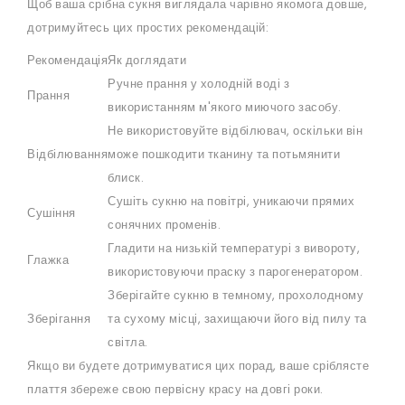
Щоб ваша срібна сукня виглядала чарівно якомога довше,
дотримуйтесь цих простих рекомендацій:
Рекомендація
Як доглядати
Ручне прання у холодній воді з
Прання
використанням м'якого миючого засобу.
Не використовуйте відбілювач, оскільки він
Відбілювання
може пошкодити тканину та потьмянити
блиск.
Сушіть сукню на повітрі, уникаючи прямих
Сушіння
сонячних променів.
Гладити на низькій температурі з вивороту,
Глажка
використовуючи праску з парогенератором.
Зберігайте сукню в темному, прохолодному
Зберігання
та сухому місці, захищаючи його від пилу та
світла.
Якщо ви будете дотримуватися цих порад, ваше сріблясте
плаття збереже свою первісну красу на довгі роки.