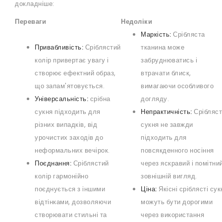
докладніше:
Переваги
Недоліки
Маркість:
Срібляста
Привабливість:
Сріблястий
тканина може
колір привертає увагу і
забруднюватись і
створює ефектний образ,
втрачати блиск,
що запам'ятовується.
вимагаючи особливого
Універсальність:
срібна
догляду.
сукня підходить для
Непрактичність:
Срібляст
різних випадків, від
сукня не завжди
урочистих заходів до
підходить для
неформальних вечірок.
повсякденного носіння
Поєднання:
Сріблястий
через яскравий і помітни
колір гармонійно
зовнішній вигляд.
поєднується з іншими
Ціна:
Якісні сріблясті сук
відтінками, дозволяючи
можуть бути дорогими
створювати стильні та
через використання