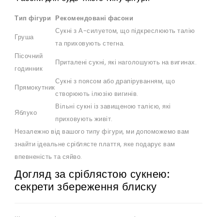
Тип фігури
Рекомендовані фасони
Сукні з А-силуетом, що підкреслюють талію
Груша
та приховують стегна.
Пісочний
Приталені сукні, які наголошують на вигинах.
годинник
Сукні з поясом або драпіруванням, що
Прямокутник
створюють ілюзію вигинів.
Вільні сукні із завищеною талією, які
Яблуко
приховують живіт.
Незалежно від вашого типу фігури, ми допоможемо вам
знайти ідеальне сріблясте плаття, яке подарує вам
впевненість та сяйво.
Догляд за сріблястою сукнею:
секрети збереження блиску