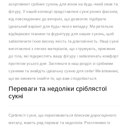
асортимент срібних суконь для жінок на будь-який смак та
фігуру. У нашій колекції представлені сукні різних фасонів,
від повсякденних до вечірніх, що дозволяє підібрати
ідеальний варіант для будь-якого випадку. Ми ретельно
відбираємо тканини та фурнітуру для наших суконь, щоб
забезпечити їхню високу якість та довговічність. Наші сукні
виготовлені з легких матеріалів, що струмують, приємних
до тіла, які підкреслять вашу фігуру і забезпечать комфорт
протягом усього дня. Загляньте в наш розділ зі срібними
сукнями та знайдіть ідеальну сукню для себе! Ми впевнені,
що ви зможете знайти те, що вам сподобається.
Переваги та недоліки сріблястої
сукні
Сріблясті сукні, що переливаються блиском дорогоцінного
металу, мають ряд переваг та недоліків. Розглянемо їх