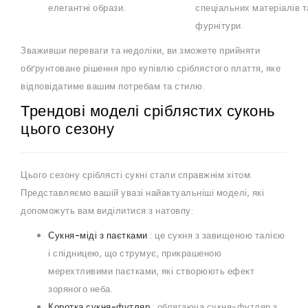
елегантні образи.
спеціальних матеріалів т
фурнітури.
Зваживши переваги та недоліки, ви зможете прийняти
обґрунтоване рішення про купівлю сріблястого плаття, яке
відповідатиме вашим потребам та стилю.
Трендові моделі сріблястих суконь
цього сезону
Цього сезону сріблясті сукні стали справжнім хітом.
Представляємо вашій увазі найактуальніші моделі, які
допоможуть вам виділитися з натовпу:
Сукня-міді з паєтками
: це сукня з завищеною талією
і спідницею, що струмує, прикрашеною
мерехтливими паєтками, які створюють ефект
зоряного неба.
Коротка сукня-футляр
: облягаюча сукня-футляр з