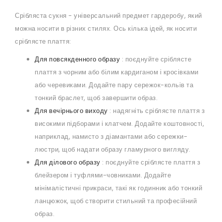
Срібляста сукня - універсальний предмет гардеробу, який
можна носити в різних стилях. Ось кілька ідей, як носити
сріблясте плаття:
Для повсякденного образу
: поєднуйте сріблясте
плаття з чорним або білим кардиганом і кросівками
або черевиками. Додайте пару сережок-кольів та
тонкий браслет, щоб завершити образ.
Для вечірнього виходу
: надягніть сріблясте плаття з
високими підборами і клатчем. Додайте коштовності,
наприклад, намисто з діамантами або сережки-
люстри, щоб надати образу гламурного вигляду.
Для ділового образу
: поєднуйте сріблясте плаття з
блейзером і туфлями-човниками. Додайте
мінімалістичні прикраси, такі як годинник або тонкий
ланцюжок, щоб створити стильний та професійний
образ.