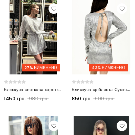
27% ВИМКНЕНО
43% ВИМКНЕНО
Блискуча святкова коротка сукня з паєтками срібляста
Блискуча срібляста Сукня Сілвер с вирізом на спині
1450 грн.
1980 грн.
850 грн.
1500 грн.