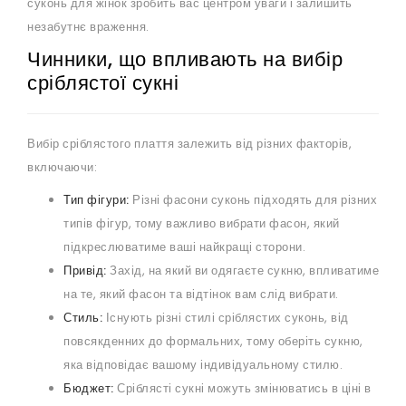
суконь для жінок зробить вас центром уваги і залишить
незабутнє враження.
Чинники, що впливають на вибір
сріблястої сукні
Вибір сріблястого плаття залежить від різних факторів,
включаючи:
Тип фігури:
Різні фасони суконь підходять для різних
типів фігур, тому важливо вибрати фасон, який
підкреслюватиме ваші найкращі сторони.
Привід:
Захід, на який ви одягаєте сукню, впливатиме
на те, який фасон та відтінок вам слід вибрати.
Стиль:
Існують різні стилі сріблястих суконь, від
повсякденних до формальних, тому оберіть сукню,
яка відповідає вашому індивідуальному стилю.
Бюджет:
Сріблясті сукні можуть змінюватись в ціні в