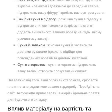
вирізом-човником і довжиною до середини стегна
підкреслить вашу фігуру і зробить вас центром уваги.
Вечірня сукня в підлогу
: розкішна сукня в підлогу з
відкритою спиною і високим розрізом на стегні
додасть вишуканості вашому образу на будь-якому
урочистому заході.
Сукня із запахом
: жіночна сукня із запахом та
довгими рукавами ідеально підійде для
повсякденних образів та ділових зустрічей.
Сукня з корсетом
: сукня з корсетом підкреслить
вашу талію і створить спокусливий силует.
Незалежно від того, який образ ви створюєте, сріблясте
плаття стане родзинкою вашого гардеробу. Перейдіть на
сайт Demoiselle прямо зараз і виберіть ідеальне плаття
для будь-якого випадку.
Вплив матеріалу на вартість та