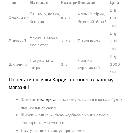
Тип
Матеріал
Розміри
Кольори
Ціна
Від
Кашемір, вовна,
Чорний, сірий,
Класичний
XS-XL
1000
бавовна
бежевий, білий
грн
Від
Акрил, віскоза,
В'язаний
S-XXL
Різноманітні
500
поліестер
грн
Від
Натуральна
Чорний,
Шкіряний
S-L
3000
шкіра
коричневий
грн
Переваги покупки Кардиган жіночі в нашому
магазині
Замовити
кардиган
в нашому магазині можна з будь-
якої точки України.
Широкий вибір
жіночих кардиган
різних стилів,
кольорів та матеріалів.
Доступні ціни та регулярні знижки.