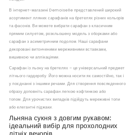
В інтернет-магазині Demoiselle представлений широкий
асортимент лляних сарафанів на бретелях різних кольорів
та фасонів. Ви можете вибрати сарафан з класичним
прямим силуетом, розкльошену модель з оборками або
сарафан з асиметричним подолом. Наші сарафани
декоровані витонченими мереживними вставками,
вишивкою чи аплікаціями.
Сарафан із льону на бретелях – це універсальний предмет
літнього гардеробу. Його можна носити як самостійно, так і
у поєднанні з іншими речами. Для створення повсякденного
образу доповніть сарафан легкою кофтинкою або
топом. Для урочистих випадків підійдуть мереживні топи
або елегантні піджаки.
Льняна сукня з довгим рукавом:
ідеальний вибір для прохолодних
літніх вечорів