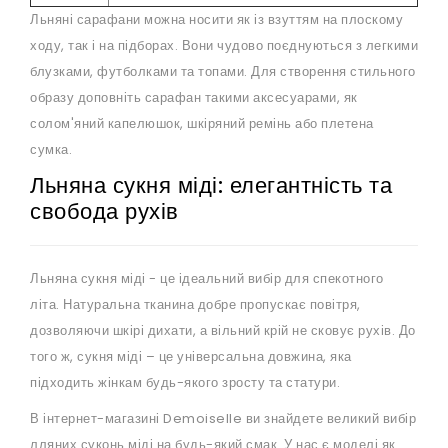
Льняні сарафани можна носити як із взуттям на плоскому
ходу, так і на підборах. Вони чудово поєднуються з легкими
блузками, футболками та топами. Для створення стильного
образу доповніть сарафан такими аксесуарами, як
солом'яний капелюшок, шкіряний ремінь або плетена
сумка.
Льняна сукня міді: елегантність та
свобода рухів
Льняна сукня міді - це ідеальний вибір для спекотного
літа. Натуральна тканина добре пропускає повітря,
дозволяючи шкірі дихати, а вільний крій не сковує рухів. До
того ж, сукня міді – це універсальна довжина, яка
підходить жінкам будь-якого зросту та статури.
В інтернет-магазині Demoiselle ви знайдете великий вибір
лляних суконь міді на будь-який смак. У нас є моделі як