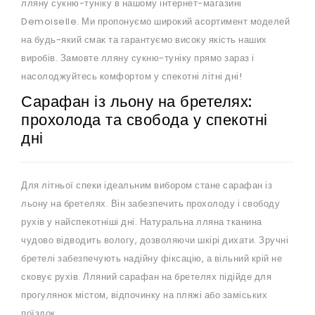
лляну сукню-туніку в нашому інтернет-магазині
Demoiselle. Ми пропонуємо широкий асортимент моделей
на будь-який смак та гарантуємо високу якість наших
виробів. Замовте лляну сукню-туніку прямо зараз і
насолоджуйтесь комфортом у спекотні літні дні!
Сарафан із льону на бретелях:
прохолода та свобода у спекотні
дні
Для літньої спеки ідеальним вибором стане сарафан із
льону на бретелях. Він забезпечить прохолоду і свободу
рухів у найспекотніші дні. Натуральна лляна тканина
чудово відводить вологу, дозволяючи шкірі дихати. Зручні
бретелі забезпечують надійну фіксацію, а вільний крій не
сковує рухів. Лляний сарафан на бретелях підійде для
прогулянок містом, відпочинку на пляжі або заміських
поїздок.