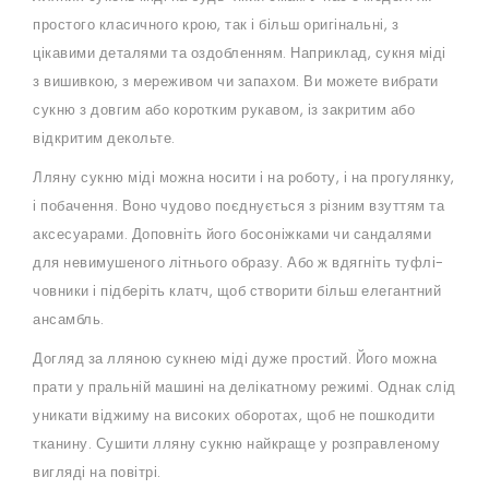
простого класичного крою, так і більш оригінальні, з
цікавими деталями та оздобленням. Наприклад, сукня міді
з вишивкою, з мереживом чи запахом. Ви можете вибрати
сукню з довгим або коротким рукавом, із закритим або
відкритим декольте.
Лляну сукню міді можна носити і на роботу, і на прогулянку,
і побачення. Воно чудово поєднується з різним взуттям та
аксесуарами. Доповніть його босоніжками чи сандалями
для невимушеного літнього образу. Або ж вдягніть туфлі-
човники і підберіть клатч, щоб створити більш елегантний
ансамбль.
Догляд за лляною сукнею міді дуже простий. Його можна
прати у пральній машині на делікатному режимі. Однак слід
уникати віджиму на високих оборотах, щоб не пошкодити
тканину. Сушити лляну сукню найкраще у розправленому
вигляді на повітрі.