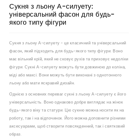
Сукня з льону А-силуету:
універсальний фасон для будь-
якого типу фігури
Сукня з льону А-силуету - це класичний та універсальний
фасон, який підходить для будь-якого типу фігури. Воно
має вільний крій, який не сковує рухів та приховує недоліки
фігури. Сукні А-силуету можуть бути довжиною до коліна,
міді або максі. Вони можуть бути виконані з однотонного
льону або мати яскравий дизайн.
Однією з основних переваг сукні з льону А-силуету є його
універсальність. Воно однаково добре виглядає на жінок
будь-якого віку та статури. Цю сукню можна носити як на
роботу, так і на відпочинок. Його можна доповнити різними
аксесуарами, щоб створити повсякденний, так і святковий
образ.