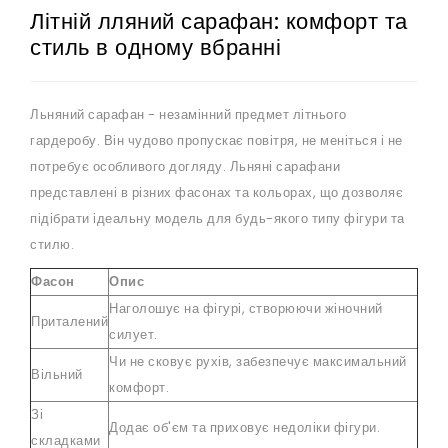
Літній лляний сарафан: комфорт та
стиль в одному вбранні
Льняний сарафан - незамінний предмет літнього
гардеробу. Він чудово пропускає повітря, не меніться і не
потребує особливого догляду. Льняні сарафани
представлені в різних фасонах та кольорах, що дозволяє
підібрати ідеальну модель для будь-якого типу фігури та
стилю.
Фасон
Опис
Наголошує на фігурі, створюючи жіночний
Приталений
силует.
Чи не сковує рухів, забезпечує максимальний
Вільний
комфорт.
Зі
Додає об'єм та приховує недоліки фігури.
складками