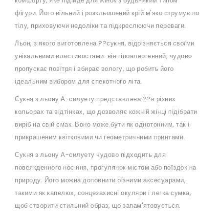
комфорту, яке підійде для жінок з будь-яким типом
фігури. Його вільний і розкльошений крій м'яко струмує по
тілу, приховуючи недоліки та підкреслюючи переваги.
Льон, з якого виготовлена ??сукня, відрізняється своїми
унікальними властивостями: він гіпоалергенний, чудово
пропускає повітря і вбирає вологу, що робить його
ідеальним вибором для спекотного літа.
Сукня з льону А-силуету представлена ??в різних
кольорах та відтінках, що дозволяє кожній жінці підібрати
виріб на свій смак. Воно може бути як однотонним, так і
прикрашеним квітковими чи геометричними принтами.
Сукня з льону А-силуету чудово підходить для
повсякденного носіння, прогулянок містом або поїздок на
природу. Його можна доповнити різними аксесуарами,
такими як капелюх, сонцезахисні окуляри і легка сумка,
щоб створити стильний образ, що запам'ятовується.