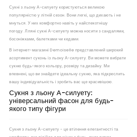
Сукні з льону А-силуету користуються великою
популярністю у літній сезон. Вони легкі, що дихають і не
мнуться. У них комфортно навіть у найспекотнішу
погоду. Лляні сукні А-силуету можна носити з сандалями,
босоніжками, балетками чи кедами.
В інтернет-магазині Demoiselle представлений широкий
асортимент суконь із льону А-силуету. Ви можете вибрати
сукню будь-якого кольору, розміру та дизайну. Ми
впевнені, що ви знайдете ідеальну сукню, яка підкреслить
вашу індивідуальність і зробить вас ще красивішою.
Сукня з льону А-силуету:
універсальний фасон для будь-
якого типу фігури
Сукня з льону А-силуету - це втілення елегантності та