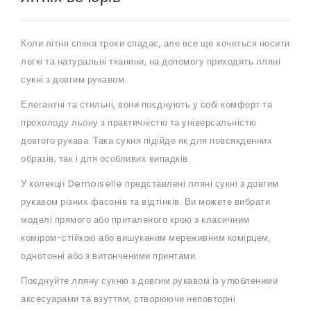
Коли літня спека трохи спадає, але все ще хочеться носити
легкі та натуральні тканини, на допомогу приходять лляні
сукні з довгим рукавом.
Елегантні та стильні, вони поєднують у собі комфорт та
прохолоду льону з практичністю та універсальністю
довгого рукава. Така сукня підійде як для повсякденних
образів, так і для особливих випадків.
У колекції Demoiselle представлені лляні сукні з довгим
рукавом різних фасонів та відтінків. Ви можете вибрати
моделі прямого або приталеного крою з класичним
коміром-стійкою або вишуканим мереживним комірцем,
однотонні або з витонченими принтами.
Поєднуйте лляну сукню з довгим рукавом із улюбленими
аксесуарами та взуттям, створюючи неповторні