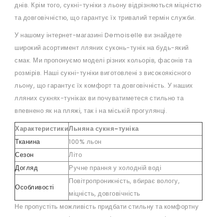
днів. Крім того, сукні-туніки з льону відрізняються міцністю
та довговічністю, що гарантує їх тривалий термін служби.
У нашому інтернет-магазині Demoiselle ви знайдете
широкий асортимент лляних суконь-тунік на будь-який
смак. Ми пропонуємо моделі різних кольорів, фасонів та
розмірів. Наші сукні-туніки виготовлені з високоякісного
льону, що гарантує їх комфорт та довговічність. У наших
лляних сукнях-туніках ви почуватиметеся стильно та
впевнено як на пляжі, так і на міській прогулянці.
Характеристики
Льняна сукня-туніка
Тканина
100% льон
Сезон
Літо
Догляд
Ручне прання у холодній воді
Повітропроникність, вбирає вологу,
Особливості
міцність, довговічність
Не пропустіть можливість придбати стильну та комфортну