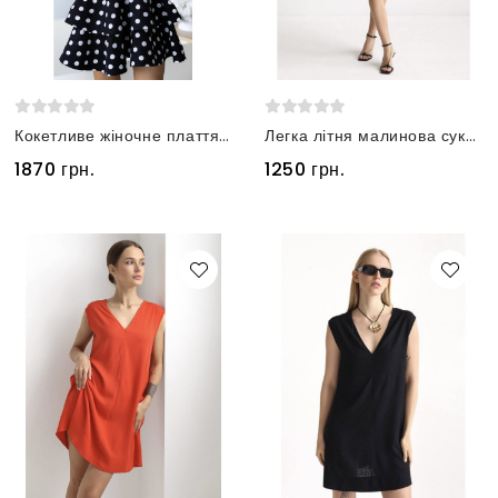
Кокетливе жіночне плаття з льону чорне у горох
Легка літня малинова сукня з льону вільного крою
1870 грн.
1250 грн.