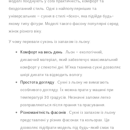
моделі поєднують у собі практичність, комфорт та
бездоганний стиль. Одні з найпопулярніших та
універсальних – сукня в стилі «бохо», яка підійде будь-
якому типу фігури. Моделі такого фасону популярні серед
жінок різного віку.
У чому переваги суконь із запахом із льону:
Комфорт на весь день
. Льон – екологічний,
дихаючий матеріал, який забезпечує максимальний
комфорт у спекотні дні. М'яка тканина сукні дозволяє
шкірі дихати та відводить вологу.
Простота догляду
. Сукні з льону не вимагають
особливого догляду. Їх можна прати у машині при
температурі 30 градусів. Незначні заломи легко
розправляються після прання та прасування.
Різноманітність фасонів
. Сукні із запахом із льону
представлені у різних фасонах та кольорах. Це
дозволяє підібрати модель під будь-який смак та