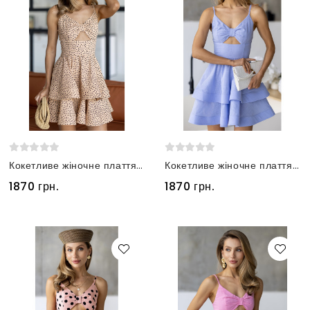
Кокетливе жіночне плаття з льону бежеве у дрібний горох
Кокетливе жіночне плаття з льону блакитного кольору
1870 грн.
1870 грн.