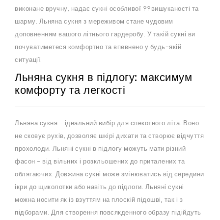
виконане вручну, надає сукні особливої ??вишуканості та
шарму. Льняна сукня з мереживом стане чудовим
доповненням вашого літнього гардеробу. У такій сукні ви
почуватиметеся комфортно та впевнено у будь-якій
ситуації.
Льняна сукня в підлогу: максимум
комфорту та легкості
Льняна сукня - ідеальний вибір для спекотного літа. Воно
не сковує рухів, дозволяє шкірі дихати та створює відчуття
прохолоди. Льняні сукні в підлогу можуть мати різний
фасон - від вільних і розкльошених до приталених та
облягаючих. Довжина сукні може змінюватись від середини
ікри до щиколотки або навіть до підлоги. Льняні сукні
можна носити як із взуттям на плоскій підошві, так і з
підборами. Для створення повсякденного образу підійдуть