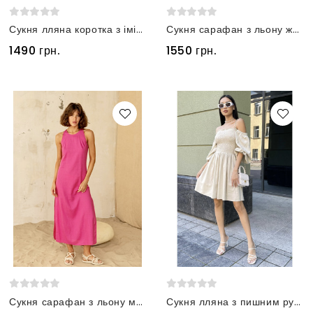
Сукня лляна коротка з імітацією спідниці оливкова
Сукня сарафан з льону жовта
1490 грн.
1550 грн.
Сукня сарафан з льону малиновий
Сукня лляна з пишним рукавом бежева