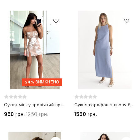
24% ВИМКНЕНО
Сукня міні у тропічний прінт на бретельках бежева
Сукня сарафан з льону блакитна
950 грн.
1250 грн.
1550 грн.