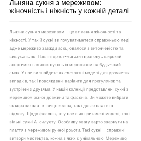
Льняна сукня з мереживом:
жіночність і ніжність у кожній деталі
Льняна сукня з мереживом – це втілення жіночності та
ніжності. У такій сукні ви почуватиметеся справжньою леді,
адже мереживо завжди асоціювалося з витонченістю та
вишуканістю. Наш інтернет-магазин пропонує широкий
асортимент лляних суконь із мереживом на будь-який
смак. У нас ви знайдете як елегантні моделі для урочистих
випадків, так і повсякденні варіанти для прогулянок та
зустрічей з друзями. У нашій колекції представлені сукні з
мереживом різної довжини та фасонів. Ви можете вибрати
як коротке плаття вище коліна, так і довге плаття в
підлогу. Щодо фасонів, то у нас є як приталені моделі, так і
вільні сукні А-силуету. Особливу увагу варто звернути на
плаття з мереживом ручної роботи. Такі сукні – справжні
витвори мистецтва, кожна з яких є унікальною. Мереживо,