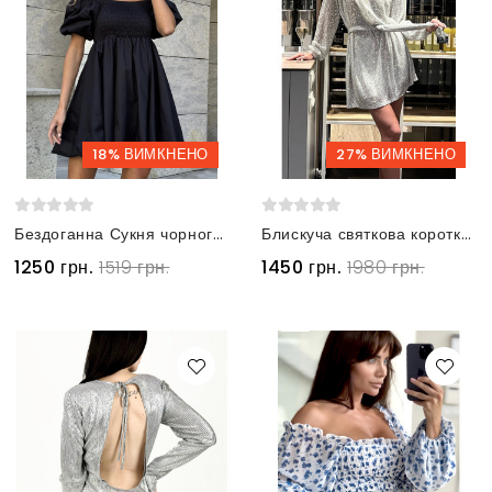
18% ВИМКНЕНО
27% ВИМКНЕНО
Бездоганна Сукня чорного кольору з еластичним ліфом та об’ємною спідницею
Блискуча святкова коротка сукня з паєтками срібляста
1250 грн.
1519 грн.
1450 грн.
1980 грн.