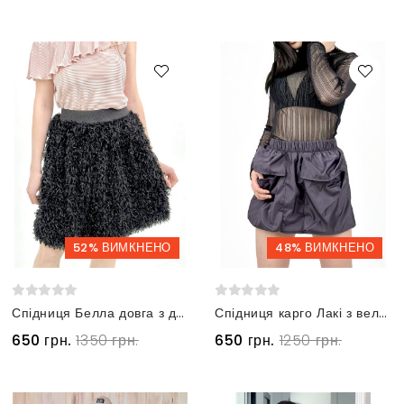
52% ВИМКНЕНО
48% ВИМКНЕНО
Спідниця Белла довга з декоративного пірʼя та поясом на резинці
Спідниця карго Лакі з великими накладними кишенями фіолетова
650 грн.
1350 грн.
650 грн.
1250 грн.