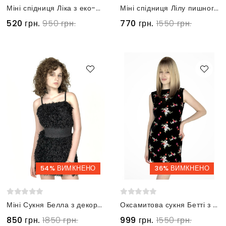
Міні спідниця Ліка з еко-шкіри чорно-коричнева
Міні спідниця Лілу пишного крою в квіточку троянду рожева
520 грн.
950 грн.
770 грн.
1550 грн.
54% ВИМКНЕНО
36% ВИМКНЕНО
Міні Сукня Белла з декоративного пір'я чорна
Оксамитова сукня Бетті з квітами без рукавів чорна
850 грн.
1850 грн.
999 грн.
1550 грн.