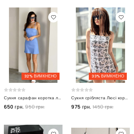
32% ВИМКНЕНО
33% ВИМКНЕНО
Сукня сарафан коротка лляна блакитна
Сукня срібляста Люсі коротка з принтом метелики на бретелях
650 грн.
950 грн.
975 грн.
1450 грн.