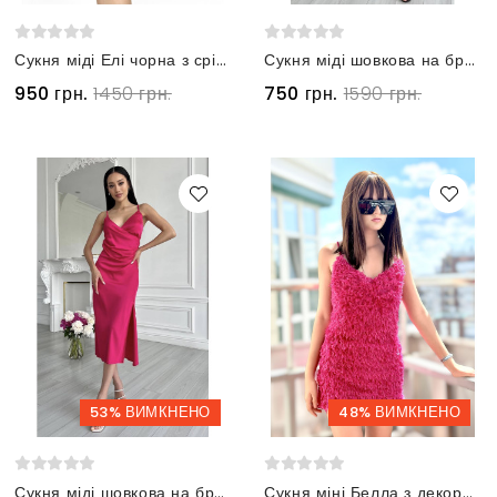
Сукня міді Елі чорна з сріблястим напиленням
Сукня міді шовкова на бретелях та розрізом зелена
950 грн.
1450 грн.
750 грн.
1590 грн.
53% ВИМКНЕНО
48% ВИМКНЕНО
Сукня міді шовкова на бретелях та розрізом малинова
Сукня міні Белла з декоративного пір'я малинова