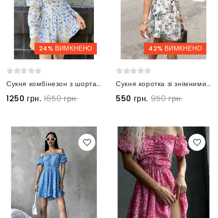
24% ВИМКНЕНО
42% ВИМКНЕНО
Сукня комбінезон з шортами в жовто-блакитну квіточку
Сукня коротка зі знімними рукавами біла в зелену квіточку
1250 грн.
1650 грн.
550 грн.
950 грн.