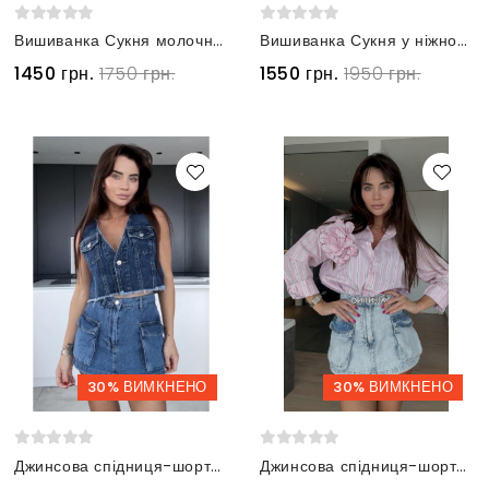
Вишиванка Сукня молочна Етно Класика з геометричною вишивкою
Вишиванка Сукня у ніжному світлому відтінку з контрастною червоною вишивкою
1450 грн.
1750 грн.
1550 грн.
1950 грн.
30% ВИМКНЕНО
30% ВИМКНЕНО
Джинсова спідниця-шорти з великими кишенями
Джинсова спідниця-шорти з великими кишенями