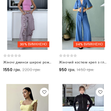
30% ВИМКНЕНО
34% ВИМКНЕНО
Жіночі джинси широкі рожеві на високій посадці
Жіночий костюм креп з глибоким вирізом та брюками палаццо блакитний
1550 грн.
2200 грн.
950 грн.
1450 грн.