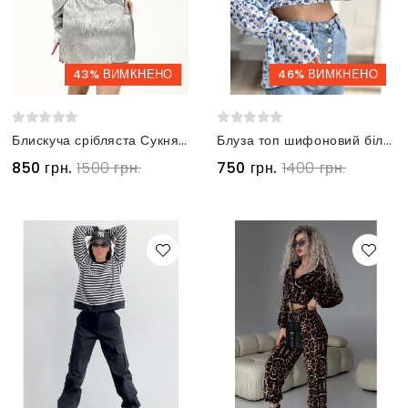
43% ВИМКНЕНО
46% ВИМКНЕНО
Блискуча срібляста Сукня Сілвер с вирізом на спині
Блуза топ шифоновий білий у блакитні квіточки з пишними рукавами
850 грн.
1500 грн.
750 грн.
1400 грн.