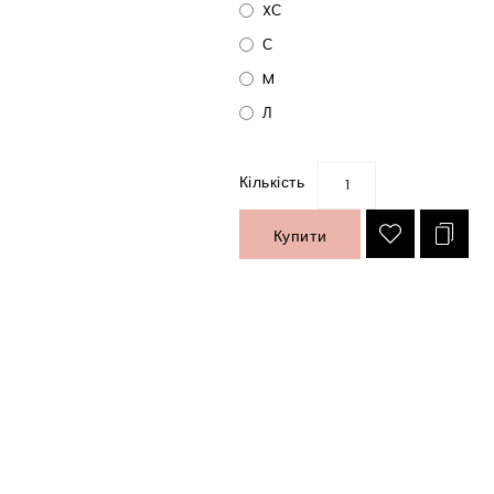
XС
С
M
Л
Кількість
Купити