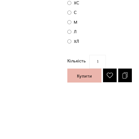
XС
С
M
Л
XЛ
Кількість
Купити