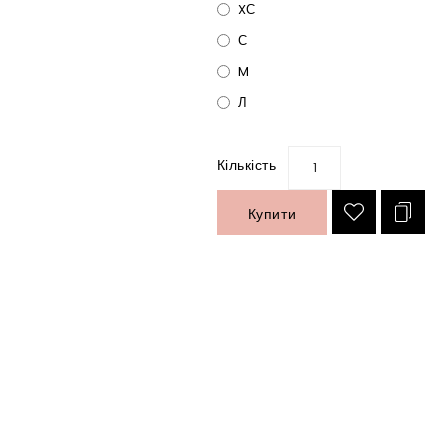
XС
С
M
Л
Кількість
Купити